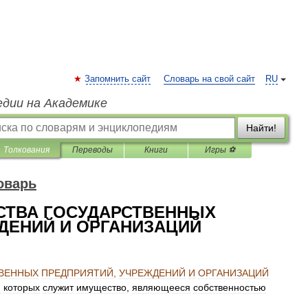
Запомнить сайт
Словарь на свой сайт
RU
едии на Академике
Найти!
Толкования
Переводы
Книги
Игры ⚽
оварь
СТВА ГОСУДАРСТВЕННЫХ
ДЕНИЙ И ОРГАНИЗАЦИЙ
ВЕННЫХ
ПРЕДПРИЯТИЙ
,
УЧРЕЖДЕНИЙ
И
ОРГАНИЗАЦИЙ
м
которых
служит
имущество
,
являющееся
собственностью